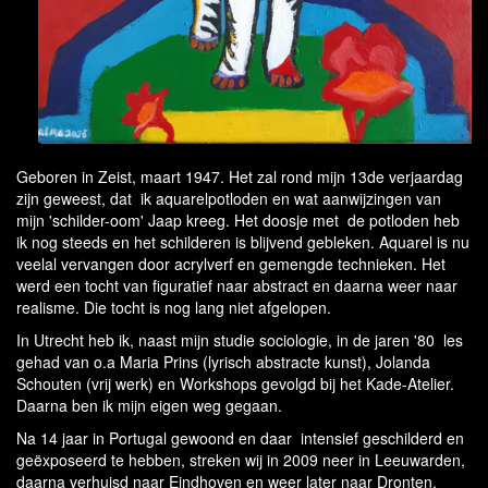
Geboren in Zeist, maart 1947. Het zal rond mijn 13de verjaardag
zijn geweest, dat ik aquarelpotloden en wat aanwijzingen van
mijn 'schilder-oom' Jaap kreeg. Het doosje met de potloden heb
ik nog steeds en het schilderen is blijvend gebleken. Aquarel is nu
veelal vervangen door acrylverf en gemengde technieken. Het
werd een tocht van figuratief naar abstract en daarna weer naar
realisme. Die tocht is nog lang niet afgelopen.
In Utrecht heb ik, naast mijn studie sociologie, in de jaren '80 les
gehad van o.a Maria Prins (lyrisch abstracte kunst), Jolanda
Schouten (vrij werk) en Workshops gevolgd bij het Kade-Atelier.
Daarna ben ik mijn eigen weg gegaan.
Na 14 jaar in Portugal gewoond en daar intensief geschilderd en
geëxposeerd te hebben, streken wij in 2009 neer in Leeuwarden,
daarna verhuisd naar Eindhoven en weer later naar Dronten.